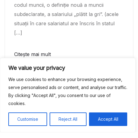
codul muncii, o definiție nouă a muncii
subdeclarate, a salariului „plătit la gri”. (acele
situații în care salariatul are înscris în statul
[…]
Citește mai mult
We value your privacy
We use cookies to enhance your browsing experience,
1
2
3
4
5
6
serve personalised ads or content, and analyse our traffic.
By clicking "Accept All", you consent to our use of
7
8
9
cookies.
Customise
Reject All
Accept All