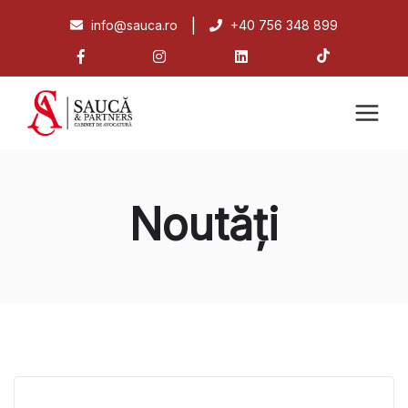
|
info@sauca.ro
+40 756 348 899
Noutăți