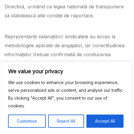
Directivă, urmând ca legea națională de transpunere
să stabilească alte condiții de raportare.
Reprezentanții salariaților/ sindicatele au acces la
metodologiile aplicate de angajator, iar corectitudinea
informațiilor trebuie confirmată de conducerea
angajatorului, după consultarea cu reprezentanții
We value your privacy
salariaților sau reprezentanții sindicatelor.
We use cookies to enhance your browsing experience,
serve personalised ads or content, and analyse our traffic.
În cazul în care din raportarea remunerațiilor rezultă
By clicking "Accept All", you consent to our use of
diferențe medii de remunerare între femei și bărbați de
cookies.
cel puțin 5% în cazul oricărei categorii de lucrători,
fără justificări prin criterii obiective din partea
Customise
Reject All
Accept All
angajatorului, care nu se remediază în termen de 6