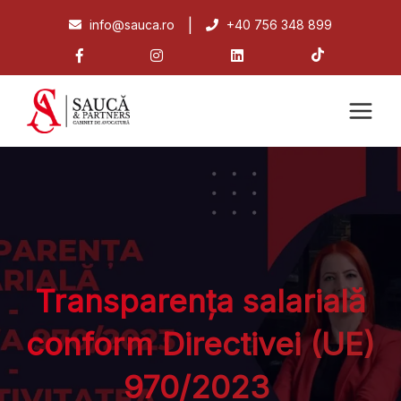
|
info@sauca.ro
+40 756 348 899
Transparența salarială
conform Directivei (UE)
970/2023