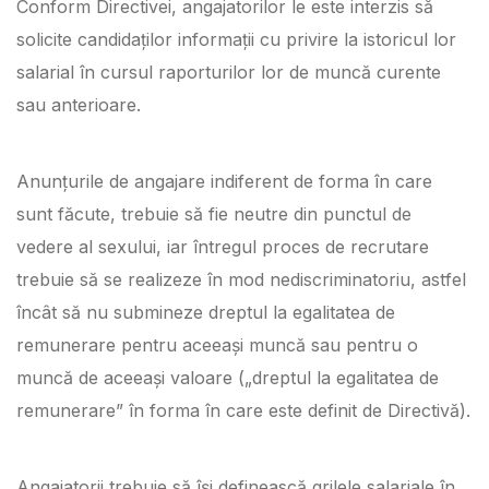
Conform Directivei, angajatorilor le este interzis să
solicite candidaților informații cu privire la istoricul lor
salarial în cursul raporturilor lor de muncă curente
sau anterioare.
Anunțurile de angajare indiferent de forma în care
sunt făcute, trebuie să fie neutre din punctul de
vedere al sexului, iar întregul proces de recrutare
trebuie să se realizeze în mod nediscriminatoriu, astfel
încât să nu submineze dreptul la egalitatea de
remunerare pentru aceeași muncă sau pentru o
muncă de aceeași valoare („dreptul la egalitatea de
remunerare” în forma în care este definit de Directivă).
Angajatorii trebuie să își definească grilele salariale în