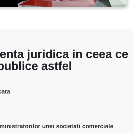
tenta juridica in ceea ce
publice astfel
cata
dministratorilor unei societati comerciale