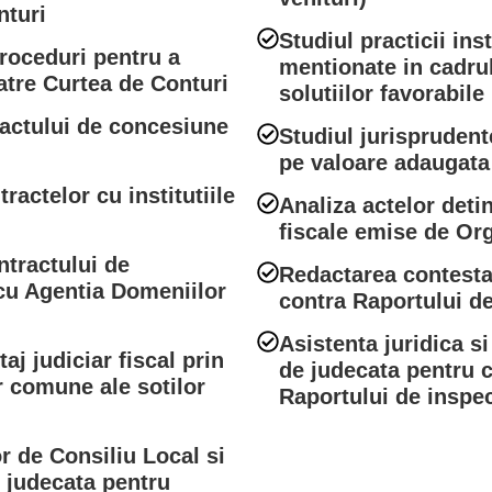
nturi
Studiul practicii in
roceduri pentru a
mentionate in cadrul
atre Curtea de Conturi
solutiilor favorabile 
actului de concesiune
Studiul jurisprudent
pe valoare adaugata 
ractelor cu institutiile
Analiza actelor deti
fiscale emise de Org
ntractului de
Redactarea contestat
 cu Agentia Domeniilor
contra Raportului de
Asistenta juridica si
aj judiciar fiscal prin
de judecata pentru c
r comune ale sotilor
Raportului de inspec
r de Consiliu Local si
e judecata pentru