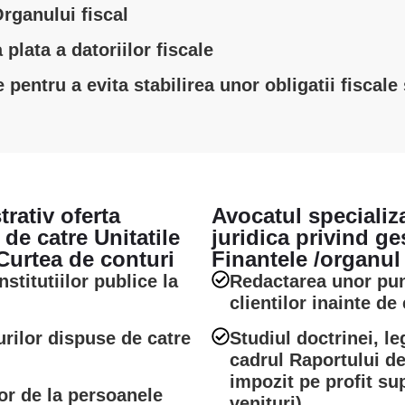
Organului fiscal
lata a datoriilor fiscale
pentru a evita stabilirea unor obligatii fiscale
rativ oferta
Avocatul specializa
 de catre Unitatile
juridica privind ge
 Curtea de conturi
Finantele /organul 
nstitutiilor publice la
Redactarea unor pun
clientilor inainte d
urilor dispuse de catre
Studiul doctrinei, l
cadrul Raportului de
impozit pe profit su
lor de la persoanele
venituri)