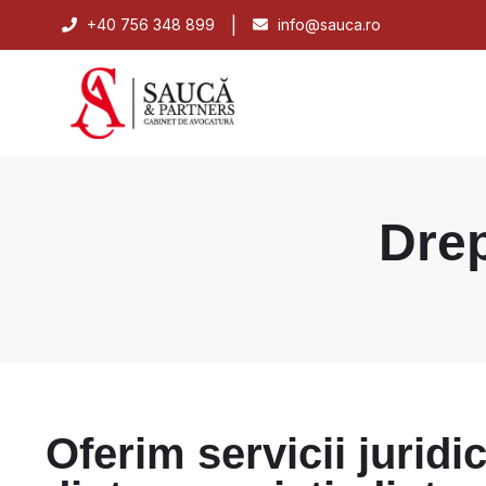
|
+40 756 348 899
info@sauca.ro
Drep
Oferim servicii juridi