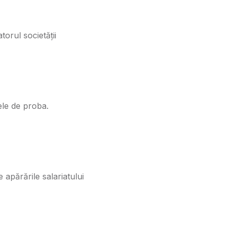
torul societății
ele de proba.
 apărările salariatului