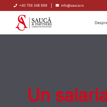
|
+40 756 348 899
info@sauca.ro
Despre
Un salari