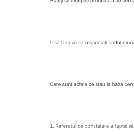
Puteți sa începeți procedura de cerce
Însă trebuie sa respectați codul muncii
Care sunt actele ce stau la baza cerce
Referatul de constatare a faptei săv