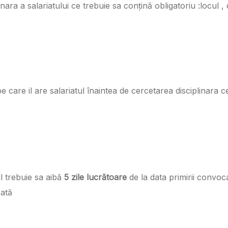
ara a salariatului ce trebuie sa conțină obligatoriu :locul , d
care il are salariatul înaintea de cercetarea disciplinara ce
ul trebuie sa aibă
5 zile lucrătoare
de la data primirii convoca
cată