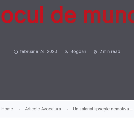
 locul de mun
februarie 24, 2020
Bogdan
2 min read
Home
Articole Avocatura
Un salariat lipsește nemotiva ...