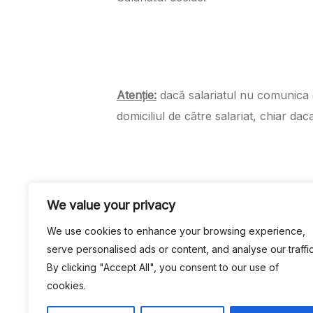
Atenție:
dacă salariatul nu comunica d
domiciliul de către salariat, chiar dac
We value your privacy
In articolul următor va vom prezenta
We use cookies to enhance your browsing experience,
serve personalised ads or content, and analyse our traffic
By clicking "Accept All", you consent to our use of
cookies.
O decizie greșita sau o procedura greș