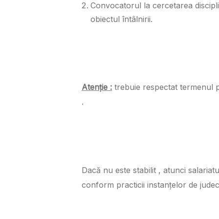
Convocatorul la cercetarea disciplin
obiectul întâlnirii.
Atenție :
trebuie respectat termenul pe 
.
Dacă nu este stabilit , atunci salariat
conform practicii instanțelor de jude