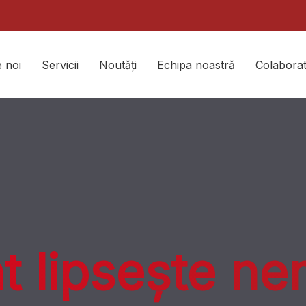
 noi
Servicii
Noutăți
Echipa noastră
Colaborat
at lipsește ne