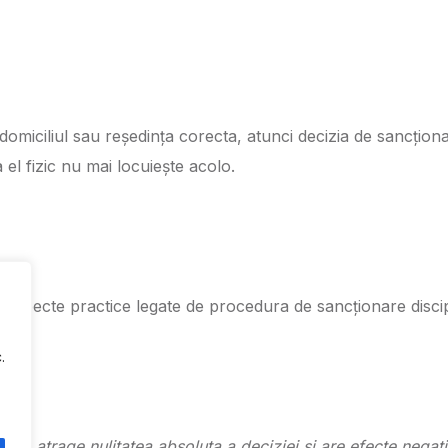
omiciliul sau reședința corecta, atunci decizia de sancțio
a el fizic nu mai locuiește acolo.
 aspecte practice legate de procedura de sancționare discip
.
ita atrage nulitatea absoluta a deciziei și are efecte negati