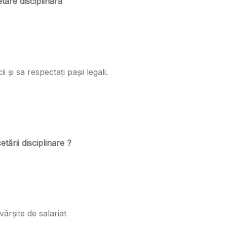
tare disciplinara
 și sa respectați pașii legali.
tării disciplinare ?
ârșite de salariat