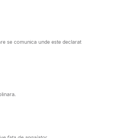
nare se comunica unde este declarat
linara.
ve fata de angajator .