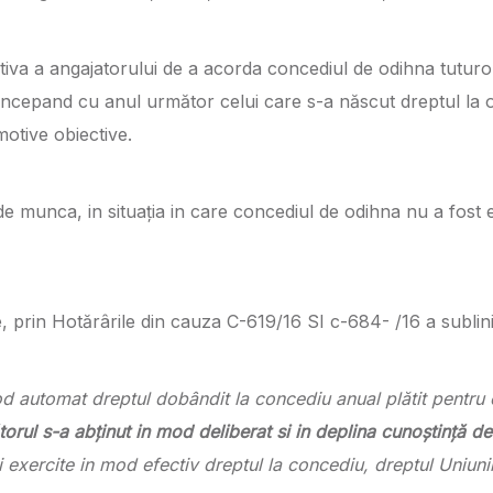
ativa a angajatorului de a acorda concediul de odihna tuturor s
, incepand cu anul următor celui care s-a născut dreptul la 
otive obiective.
de munca, in situația in care concediul de odihna nu a fost ef
, prin Hotărârile din cauza C-619/16 SI c-684- /16 a sublin
od automat dreptul dobândit la concediu anual plătit pentru 
ul s-a abținut in mod deliberat si in deplina cunoștință de 
și exercite in mod efectiv dreptul la concediu, dreptul Uniuni