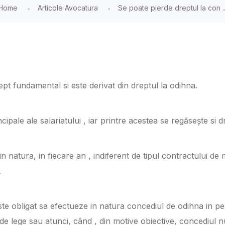
Home
Articole Avocatura
Se poate pierde dreptul la con ..
pt fundamental si este derivat din dreptul la odihna.
pale ale salariatului , iar printre acestea se regăsește si dr
n natura, in fiecare an , indiferent de tipul contractului d
.
ste obligat sa efectueze in natura concediul de odihna in p
e lege sau atunci, când , din motive obiective, concediul nu