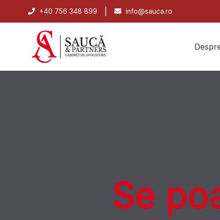
|
+40 756 348 899
info@sauca.ro
Despre
Se poa