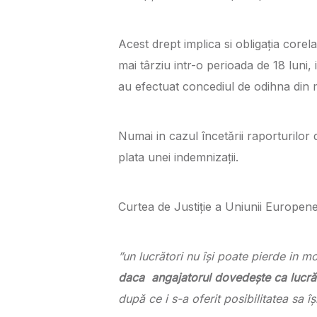
Acest drept implica si obligația corel
mai târziu intr-o perioada de 18 luni
au efectuat concediul de odihna din m
Numai in cazul încetării raporturilor 
plata unei indemnizații.
Curtea de Justiție a Uniunii Europene
”un lucrători nu își poate pierde in m
daca angajatorul dovedește ca lucrător
după ce i s-a oferit posibilitatea sa î