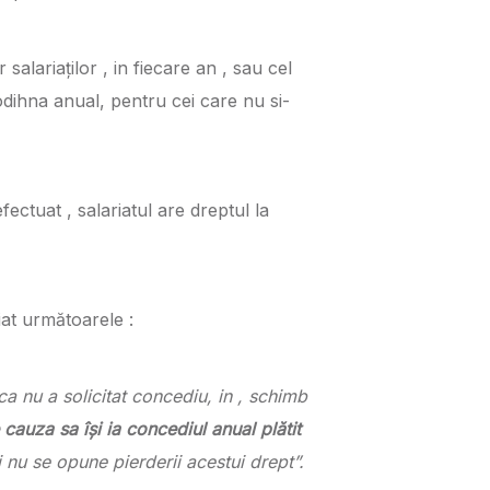
alariaților , in fiecare an , sau cel
odihna anual, pentru cei care nu si-
ectuat , salariatul are dreptul la
iat următoarele :
ca nu a solicitat concediu, in , schimb
cauza sa își ia concediul anual plătit
i nu se opune pierderii acestui drept”.