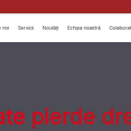
 noi
Servicii
Noutăți
Echipa noastră
Colaborat
te pierde dre