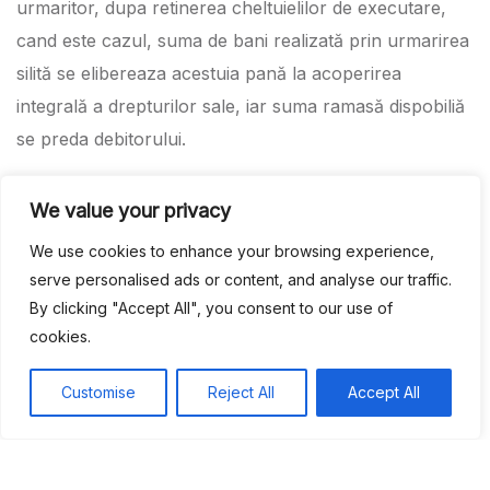
urmaritor, dupa retinerea cheltuielilor de executare,
cand este cazul, suma de bani realizată prin urmarirea
silită se elibereaza acestuia pană la acoperirea
integrală a drepturilor sale, iar suma ramasă dispobiliă
se preda debitorului.
We value your privacy
În cadrul cabinetului de avocatură
SAUCĂ&PARTNERS
, veți găsi un avocat bun care vă
We use cookies to enhance your browsing experience,
poate oferi cele mai bune soluții juridice pe această
serve personalised ads or content, and analyse our traffic.
By clicking "Accept All", you consent to our use of
ramură.
cookies.
Customise
Reject All
Accept All