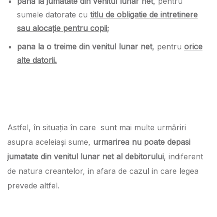
pană la jumatate din venitul lunar net
, pentru
sumele datorate cu
titlu de obligatie de intretinere
sau alocație pentru copii
;
pana la o treime din venitul lunar net
, pentru
orice
alte datorii.
Astfel, în situația în care sunt mai multe urmăriri
asupra aceleiași sume,
urmarirea nu poate depasi
jumatate din venitul lunar net al debitorului
, indiferent
de natura creantelor, in afara de cazul in care legea
prevede altfel.