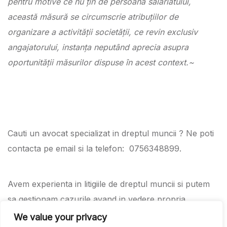
pentru motive ce nu ţin de persoana salariatului,
această măsură se circumscrie atribuţiilor de
organizare a activităţii societăţii, ce revin exclusiv
angajatorului, instanţa neputând aprecia asupra
oportunităţii măsurilor dispuse în acest context.~
Cauti un avocat specializat in dreptul muncii ? Ne poti
contacta pe email si la telefon: 0756348899.
Avem experienta in litigiile de dreptul muncii si putem
sa gestionam cazurile avand in vedere propria
experienta si propriile sentinte obtinute in fata
We value your privacy