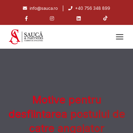
|
info@sauca.ro
+40 756 348 899
Motive pentru
desfiintarea postului de
catre angajator