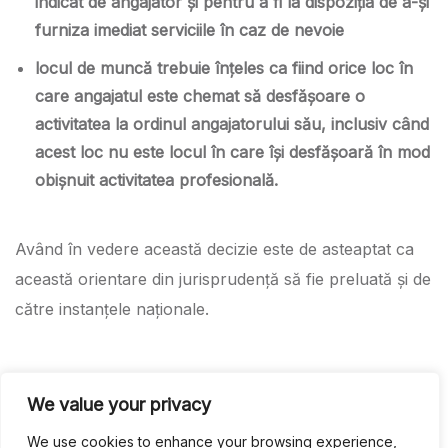
indicat de angajator
și pentru a fi la dispoziția de a-și
furniza imediat serviciile în caz de nevoie
locul de muncă trebuie înțeles ca fiind orice loc în
care angajatul este chemat să desfășoare o
activitatea la ordinul angajatorului său, inclusiv când
acest loc nu este locul în care își desfășoară în mod
obișnuit activitatea profesională.
Având în vedere această decizie este de asteaptat ca
această orientare din jurisprudență să fie preluată și de
către instanțele naționale.
In cadrul echipei
SAUCA&PARTNERS
, exista un
We value your privacy
avocat specializat de dreptul muncii,
cu peste 15 ani
experiență în acest domeniu,
care va poate îndruma in
We use cookies to enhance your browsing experience,