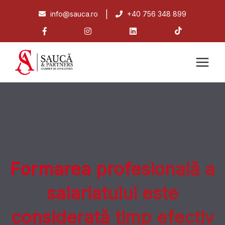
|
info@sauca.ro
+40 756 348 899
Formarea profesională a
salariatului este
considerată timp efectiv